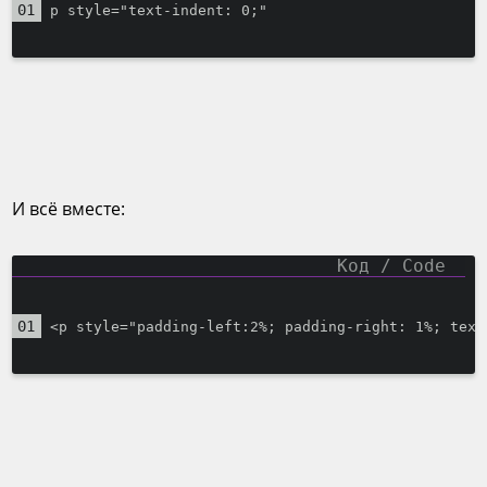
p style="text-indent: 0;" 
И всё вместе:
<p style="padding-left:2%; padding-right: 1%; text