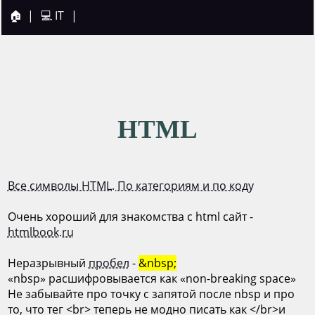
🏠
|
💻 IT
|
HTML
Все символы HTML. По категориям и по коду
Очень хороший для знакомства с html сайт -
htmlbook.ru
Неразрывный
пробел
-
&nbsp;
«nbsp» расшифровывается как «non-breaking space»
Не забывайте про точку с запятой после nbsp и про
то, что тег <br> теперь не модно писать как </br>и