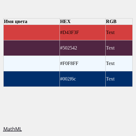
Имя цвета
HEX
RGB
#D43F3F
Text
#502542
Text
#F0F8FF
Text
#002f6c
Text
MathML