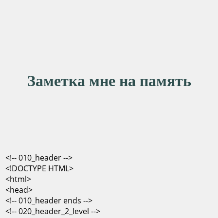
Заметка мне на память
<!-- 010_header -->
<!DOCTYPE HTML>
<html>
<head>
<!-- 010_header ends -->
<!-- 020_header_2_level -->