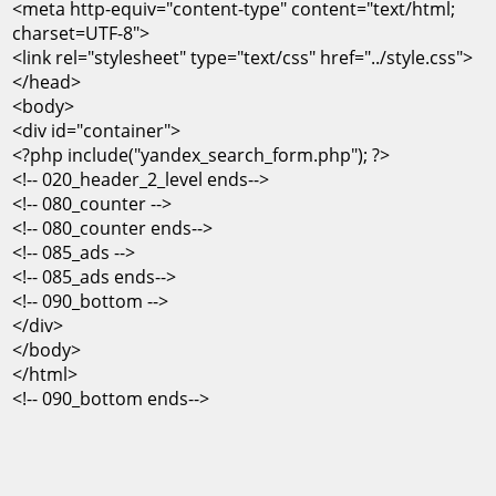
<meta http-equiv="content-type" content="text/html;
charset=UTF-8">
<link rel="stylesheet" type="text/css" href="../style.css">
</head>
<body>
<div id="container">
<?php include("yandex_search_form.php"); ?>
<!-- 020_header_2_level ends-->
<!-- 080_counter -->
<!-- 080_counter ends-->
<!-- 085_ads -->
<!-- 085_ads ends-->
<!-- 090_bottom -->
</div>
</body>
</html>
<!-- 090_bottom ends-->