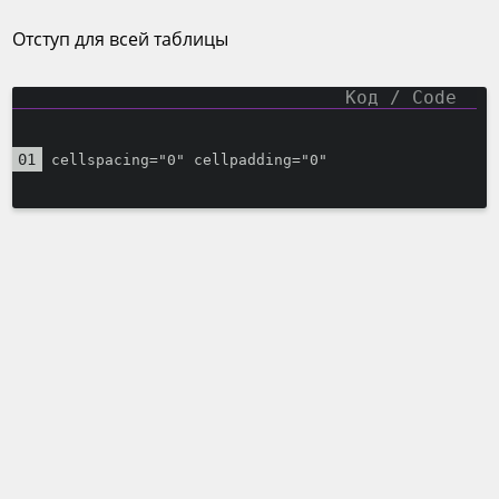
Отступ для всей таблицы
cellspacing="0" cellpadding="0"