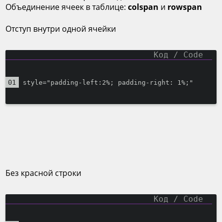
Объединение ячеек в таблице:
colspan
и
rowspan
Отступ внутри одной ячейки
style="padding-left:2%; padding-right: 1%;"
Без красной строки