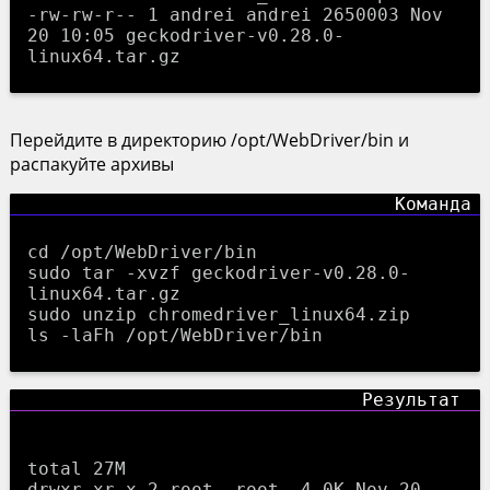
-rw-rw-r-- 1 andrei andrei 2650003 Nov
20 10:05 geckodriver-v0.28.0-
linux64.tar.gz
Перейдите в директорию /opt/WebDriver/bin и
распакуйте архивы
cd /opt/WebDriver/bin
sudo tar -xvzf geckodriver-v0.28.0-
linux64.tar.gz
sudo unzip chromedriver_linux64.zip
ls -laFh /opt/WebDriver/bin
total 27M

drwxr-xr-x 2 root  root  4.0K Nov 20 