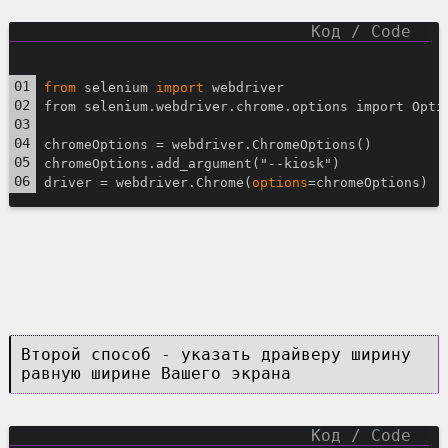
from
 selenium 
import
 webdriver
from selenium.webdriver.chrome.options import Opti
chromeOptions = webdriver.ChromeOptions() 
chromeOptions.add_argument("--kiosk") 
driver = webdriver.Chrome(
options
=chromeOptions)
Второй способ - указать драйверу ширину
равную ширине Вашего экрана