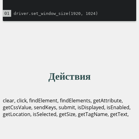
driver.set_window_size(1920, 1024)
Действия
clear, click, findElement, findElements, getAttribute,
getCssValue, sendKeys, submit, isDisplayed, isEnabled,
getLocation, isSelected, getSize, getTagName, getText,