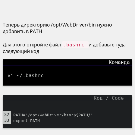
Теперь директорию /opt/WebDriver/bin нужно
добавить в PATH
Для этого откройте файл
и добавьте туда
.bashrc
следующий код
vi ~/.bashrc
PATH="/opt/WebDriver/bin:${PATH}"
export PATH