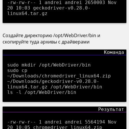
-rw-rw-r-- 1 andrei andrei 2650003 Nov
20 10:03 geckodriver-v0.28.0-
linux64.tar.gz
Создайте директорию /opt/WebDriver/bin и
скопируйте туда архивы с драйверами
sudo mkdir /opt/WebDriver/bin
sudo cp
~/Downloads/chromedriver_linux64.zip
~/Downloads/geckodriver-v0.28.0-
linux64.tar.gz /opt/WebDriver/bin
ls -l /opt/WebDriver/bin
-rw-rw-r-- 1 andrei andrei 5564194 Nov
20 10:05 chromedriver_linux64.zip