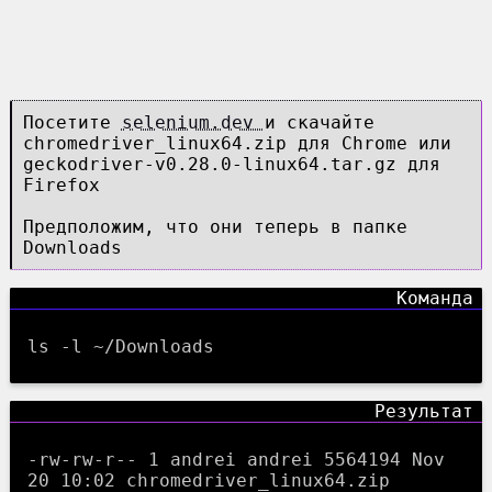
Посетите
selenium.dev
и скачайте
chromedriver_linux64.zip для Chrome или
geckodriver-v0.28.0-linux64.tar.gz для
Firefox
Предположим, что они теперь в папке
Downloads
ls -l ~/Downloads
-rw-rw-r-- 1 andrei andrei 5564194 Nov
20 10:02 chromedriver_linux64.zip